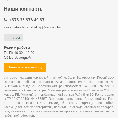
Наши контакты
+375 33 378 49 37
zakaz.standart-mebel.by@yandex.by
viber
Режим работы
Пн-Пт 10:00 - 19:00
Сб-Вс Выходной
Написать директору
Интернет-магазин корпусной и мягкой мебели Белорусских, Российских
производителей. ИП Трепашко Руслан Игоревич. Св-во о гос.рег. №
691994074 выдано Воложинским райсполкомом 14.02.2019г.внесены
изменения в Св-во о гос.рег Минским райисполкомом 21 августа 2025 г.
Адрес: РБ, Минский р-н, д.Копище, ул.Братьев Райт 9 кв 30. Регистрация
в ТР 18.07.2019г № 455587. Все права защищены. Время работы Пн.-
Пт.: с 10:00-19:00, Сб-Вс Выходной. Вся информация на сайте,
касающаяся тех. характеристик, наличия на складе, стоимости товаров,
представлена для ознакомления и ни при каких условиях не является
публичной офертой.