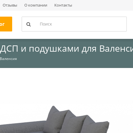
Отзывы
О компании
Контакты
ог
ЛДСП и подушками для Валенс
 Валенсия