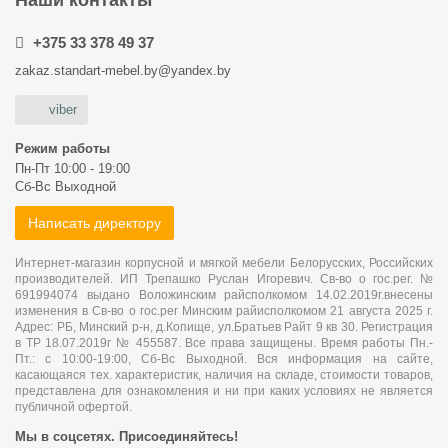
Наши контакты
+375 33 378 49 37
zakaz.standart-mebel.by@yandex.by
viber
Режим работы
Пн-Пт 10:00 - 19:00
Сб-Вс Выходной
Написать директору
Интернет-магазин корпусной и мягкой мебели Белорусских, Российских
производителей. ИП Трепашко Руслан Игоревич. Св-во о гос.рег. №
691994074 выдано Воложинским райсполкомом 14.02.2019г.внесены
изменения в Св-во о гос.рег Минским райисполкомом 21 августа 2025 г.
Адрес: РБ, Минский р-н, д.Копище, ул.Братьев Райт 9 кв 30. Регистрация
в ТР 18.07.2019г № 455587. Все права защищены. Время работы Пн.-
Пт.: с 10:00-19:00, Сб-Вс Выходной. Вся информация на сайте,
касающаяся тех. характеристик, наличия на складе, стоимости товаров,
представлена для ознакомления и ни при каких условиях не является
публичной офертой.
Мы в соцсетях. Присоединяйтесь!