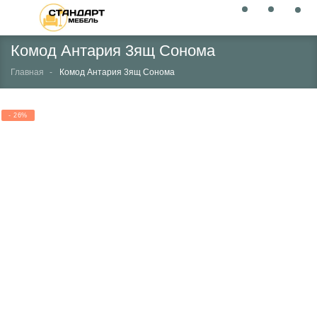
Комод Антария 3ящ Сонома
Главная
Комод Антария 3ящ Сонома
- 26%