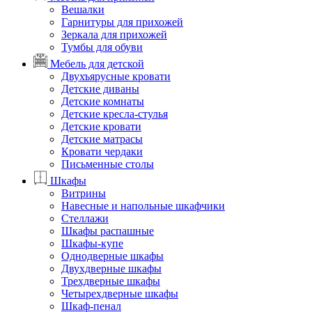
Вешалки
Гарнитуры для прихожей
Зеркала для прихожей
Тумбы для обуви
Мебель для детской
Двухъярусные кровати
Детские диваны
Детские комнаты
Детские кресла-стулья
Детские кровати
Детские матрасы
Кровати чердаки
Письменные столы
Шкафы
Витрины
Навесные и напольные шкафчики
Стеллажи
Шкафы распашные
Шкафы-купе
Однодверные шкафы
Двухдверные шкафы
Трехдверные шкафы
Четырехдверные шкафы
Шкаф-пенал