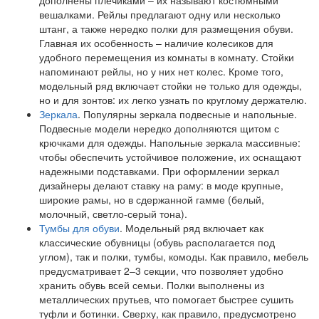
дополнены плечиками – их называют костюмными
вешалками. Рейлы предлагают одну или несколько
штанг, а также нередко полки для размещения обуви.
Главная их особенность – наличие колесиков для
удобного перемещения из комнаты в комнату. Стойки
напоминают рейлы, но у них нет колес. Кроме того,
модельный ряд включает стойки не только для одежды,
но и для зонтов: их легко узнать по круглому держателю.
Зеркала
. Популярны зеркала подвесные и напольные.
Подвесные модели нередко дополняются щитом с
крючками для одежды. Напольные зеркала массивные:
чтобы обеспечить устойчивое положение, их оснащают
надежными подставками. При оформлении зеркал
дизайнеры делают ставку на раму: в моде крупные,
широкие рамы, но в сдержанной гамме (белый,
молочный, светло-серый тона).
Тумбы для обуви
. Модельный ряд включает как
классические обувницы (обувь располагается под
углом), так и полки, тумбы, комоды. Как правило, мебель
предусматривает 2–3 секции, что позволяет удобно
хранить обувь всей семьи. Полки выполнены из
металлических прутьев, что помогает быстрее сушить
туфли и ботинки. Сверху, как правило, предусмотрено