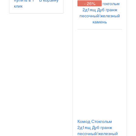
- 26%
клик
Комод Стокгольм
2д1ящ Дуб гранж
песочный/железный