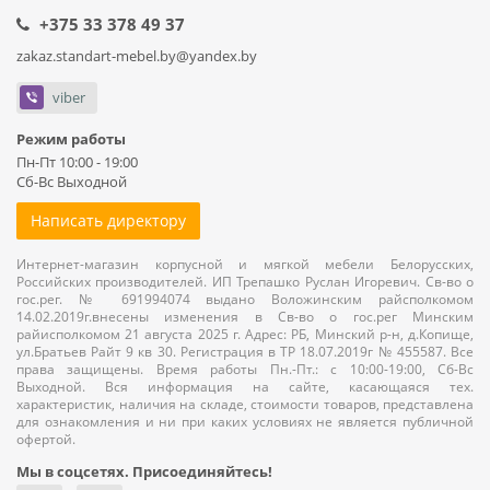
+375 33 378 49 37
zakaz.standart-mebel.by@yandex.by
viber
Режим работы
Пн-Пт 10:00 - 19:00
Сб-Вс Выходной
Написать директору
Интернет-магазин корпусной и мягкой мебели Белорусских,
Российских производителей. ИП Трепашко Руслан Игоревич. Св-во о
гос.рег. № 691994074 выдано Воложинским райсполкомом
14.02.2019г.внесены изменения в Св-во о гос.рег Минским
райисполкомом 21 августа 2025 г. Адрес: РБ, Минский р-н, д.Копище,
ул.Братьев Райт 9 кв 30. Регистрация в ТР 18.07.2019г № 455587. Все
права защищены. Время работы Пн.-Пт.: с 10:00-19:00, Сб-Вс
Выходной. Вся информация на сайте, касающаяся тех.
характеристик, наличия на складе, стоимости товаров, представлена
для ознакомления и ни при каких условиях не является публичной
офертой.
Мы в соцсетях. Присоединяйтесь!