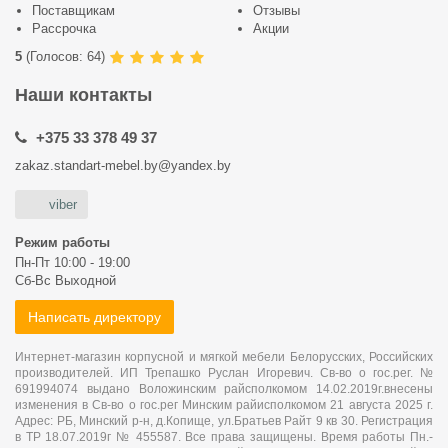
Поставщикам
Отзывы
Рассрочка
Акции
5
(
Голосов:
64
)
Наши контакты
+375 33 378 49 37
zakaz.standart-mebel.by@yandex.by
viber
Режим работы
Пн-Пт 10:00 - 19:00
Сб-Вс Выходной
Написать директору
Интернет-магазин корпусной и мягкой мебели Белорусских, Российских
производителей. ИП Трепашко Руслан Игоревич. Св-во о гос.рег. №
691994074 выдано Воложинским райсполкомом 14.02.2019г.внесены
изменения в Св-во о гос.рег Минским райисполкомом 21 августа 2025 г.
Адрес: РБ, Минский р-н, д.Копище, ул.Братьев Райт 9 кв 30. Регистрация
в ТР 18.07.2019г № 455587. Все права защищены. Время работы Пн.-