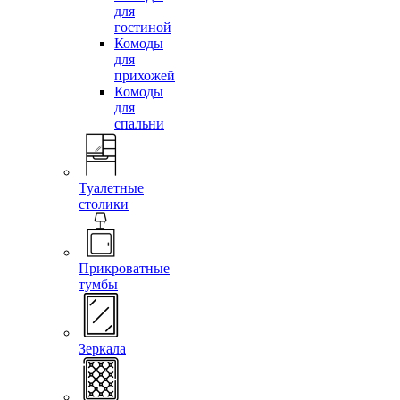
для
гостиной
Комоды
для
прихожей
Комоды
для
спальни
Туалетные
столики
Прикроватные
тумбы
Зеркала