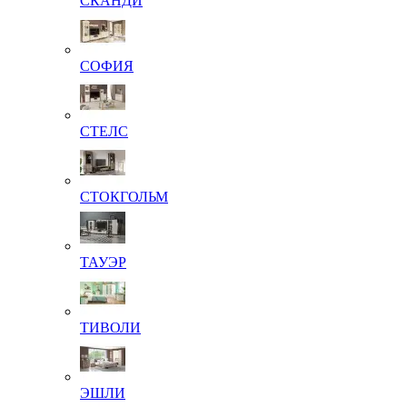
СКАНДИ
СОФИЯ
СТЕЛС
СТОКГОЛЬМ
ТАУЭР
ТИВОЛИ
ЭШЛИ