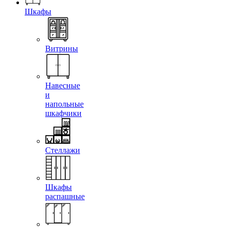
Шкафы
Витрины
Навесные
и
напольные
шкафчики
Стеллажи
Шкафы
распашные