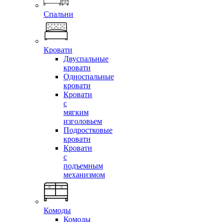
Спальни
Кровати
Двуспальные
кровати
Односпальные
кровати
Кровати
с
мягким
изголовьем
Подростковые
кровати
Кровати
с
подъемным
механизмом
Комоды
Комоды