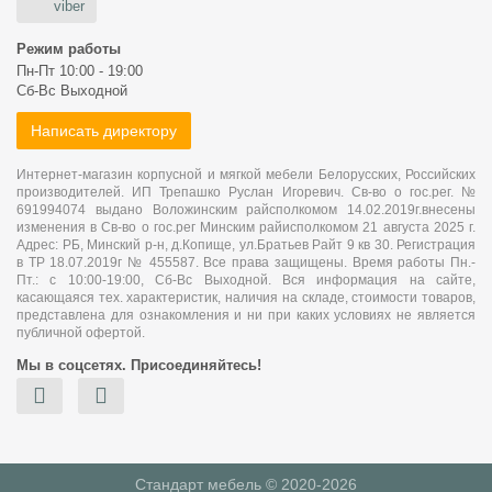
viber
Режим работы
Пн-Пт 10:00 - 19:00
Сб-Вс Выходной
Написать директору
Интернет-магазин корпусной и мягкой мебели Белорусских, Российских
производителей. ИП Трепашко Руслан Игоревич. Св-во о гос.рег. №
691994074 выдано Воложинским райсполкомом 14.02.2019г.внесены
изменения в Св-во о гос.рег Минским райисполкомом 21 августа 2025 г.
Адрес: РБ, Минский р-н, д.Копище, ул.Братьев Райт 9 кв 30. Регистрация
в ТР 18.07.2019г № 455587. Все права защищены. Время работы Пн.-
Пт.: с 10:00-19:00, Сб-Вс Выходной. Вся информация на сайте,
касающаяся тех. характеристик, наличия на складе, стоимости товаров,
представлена для ознакомления и ни при каких условиях не является
публичной офертой.
Мы в соцсетях. Присоединяйтесь!
Стандарт мебель © 2020-2026