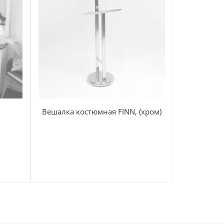
Вешалка костюмная FINN, (хром)
Шкаф для