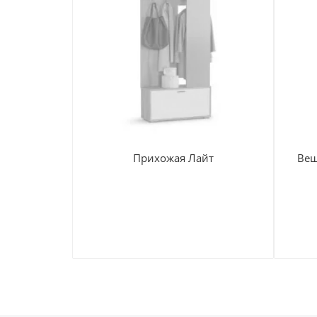
Прихожая Лайт
Веш