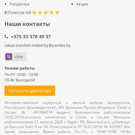
Рассрочка
Акции
5
(
Голосов:
64
)
Наши контакты
+375 33 378 49 37
zakaz.standart-mebel.by@yandex.by
viber
Режим работы
Пн-Пт 10:00 - 19:00
Сб-Вс Выходной
Написать директору
Интернет-магазин корпусной и мягкой мебели Белорусских,
Российских производителей. ИП Трепашко Руслан Игоревич. Св-во о
гос.рег. № 691994074 выдано Воложинским райсполкомом
14.02.2019г.внесены изменения в Св-во о гос.рег Минским
райисполкомом 21 августа 2025 г. Адрес: РБ, Минский р-н, д.Копище,
ул.Братьев Райт 9 кв 30. Регистрация в ТР 18.07.2019г № 455587. Все
права защищены. Время работы Пн.-Пт.: с 10:00-19:00, Сб-Вс