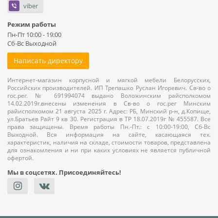
viber
Режим работы
Пн-Пт 10:00 - 19:00
Сб-Вс Выходной
Написать директору
Интернет-магазин корпусной и мягкой мебели Белорусских,
Российских производителей. ИП Трепашко Руслан Игоревич. Св-во о
гос.рег. № 691994074 выдано Воложинским райсполкомом
14.02.2019г.внесены изменения в Св-во о гос.рег Минским
райисполкомом 21 августа 2025 г. Адрес: РБ, Минский р-н, д.Копище,
ул.Братьев Райт 9 кв 30. Регистрация в ТР 18.07.2019г № 455587. Все
права защищены. Время работы Пн.-Пт.: с 10:00-19:00, Сб-Вс
Выходной. Вся информация на сайте, касающаяся тех.
характеристик, наличия на складе, стоимости товаров, представлена
для ознакомления и ни при каких условиях не является публичной
офертой.
Мы в соцсетях. Присоединяйтесь!