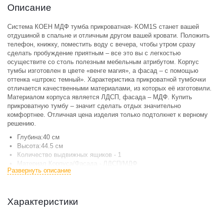
Описание
Система КОЕН МДФ тумба прикроватная- KOM1S станет вашей
отдушиной в спальне и отличным другом вашей кровати. Положить
телефон, книжку, поместить воду с вечера, чтобы утром сразу
сделать пробуждение приятным – все это вы с легкостью
осуществите со столь полезным мебельным атрибутом. Корпус
тумбы изготовлен в цвете «венге магия», а фасад – с помощью
оттенка «штрокс темный». Характеристика прикроватной тумбочки
отличается качественными материалами, из которых её изготовили.
Материалом корпуса является ЛДСП, фасада – МДФ. Купить
прикроватную тумбу – значит сделать отдых значительно
комфортнее. Отличная цена изделия только подтолкнет к верному
решению.
Глубина:40 см
Высота:44.5 см
Количество выдвижных ящиков - 1
Материал Корпуса/Фасада - ЛДСП/МДФ
Развернуть описание
Стиль - Современный
Тип - Прикроватная тумба
Тип фурнитуры - Телескопические направляющие
Цвет - Венге магия/штрокс темный
Характеристики