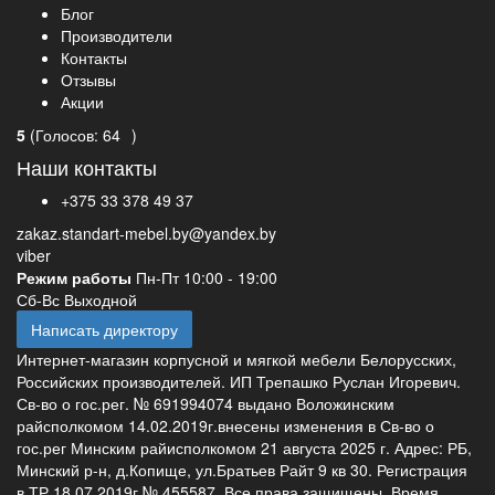
Блог
Производители
Контакты
Отзывы
Акции
5
(
Голосов:
64
)
Наши контакты
+375 33 378 49 37
zakaz.standart-mebel.by@yandex.by
viber
Режим работы
Пн-Пт 10:00 - 19:00
Сб-Вс Выходной
Написать директору
Интернет-магазин корпусной и мягкой мебели Белорусских,
Российских производителей. ИП Трепашко Руслан Игоревич.
Св-во о гос.рег. № 691994074 выдано Воложинским
райсполкомом 14.02.2019г.внесены изменения в Св-во о
гос.рег Минским райисполкомом 21 августа 2025 г. Адрес: РБ,
Минский р-н, д.Копище, ул.Братьев Райт 9 кв 30. Регистрация
в ТР 18.07.2019г № 455587. Все права защищены. Время