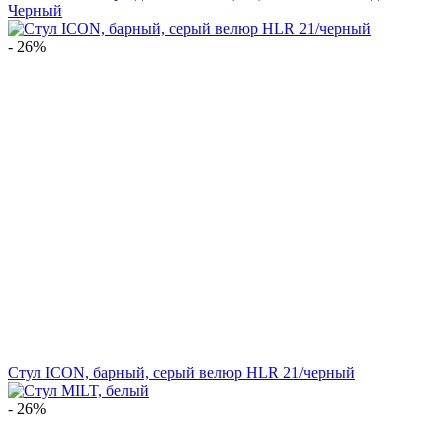
Черный
- 26%
Стул ICON, барный, серый велюр HLR 21/черный
- 26%