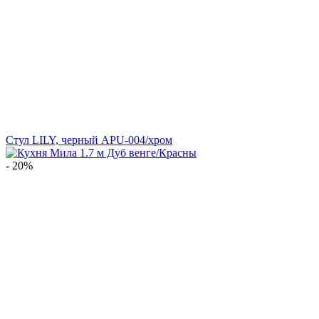
Стул LILY, черный APU-004/хром
- 20%