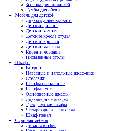
Зеркала для прихожей
Тумбы для обуви
Мебель для детской
Двухъярусные кровати
Детские диваны
Детские комнаты
Детские кресла-стулья
Детские кровати
Детские матрасы
Кровати чердаки
Письменные столы
Шкафы
Витрины
Навесные и напольные шкафчики
Стеллажи
Шкафы распашные
Шкафы-купе
Однодверные шкафы
Двухдверные шкафы
Трехдверные шкафы
Четырехдверные шкафы
Шкаф-пенал
Офисная мебель
Диваны в офис
Компьютерные столы