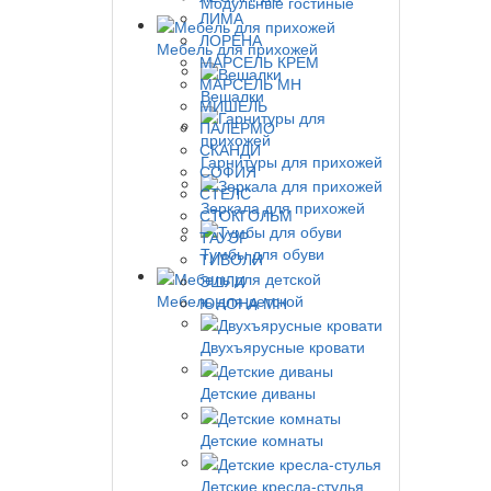
Модульные гостиные
ЛИМА
ЛОРЕНА
Мебель для прихожей
МАРСЕЛЬ КРЕМ
МАРСЕЛЬ МН
Вешалки
МИШЕЛЬ
ПАЛЕРМО
СКАНДИ
Гарнитуры для прихожей
СОФИЯ
СТЕЛС
Зеркала для прихожей
СТОКГОЛЬМ
ТАУЭР
Тумбы для обуви
ТИВОЛИ
ЭШЛИ
Мебель для детской
ЮНОНА МН
Двухъярусные кровати
Детские диваны
Детские комнаты
Детские кресла-стулья