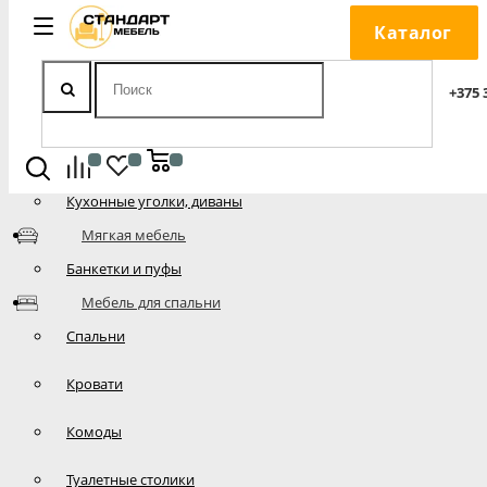
Каталог
Стандарт Мебель
Мебель для кухни
+375 
Кухни
Кухонные столы
Кухонные уголки, диваны
Мягкая мебель
Банкетки и пуфы
Мебель для спальни
Спальни
Кровати
Комоды
Туалетные столики