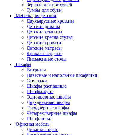
Зеркала для прихожей
Тумбы для обуви
Мебель для детской
Двухъярусные кровати
Детские диваны
Детские комнаты
Детские кресла-стулья
Детские кровати
Детские матрасы
Кровати чердаки
Письменные столы
Шкафы
Витрины
Навесные и напольные шкафчики
Стеллажи
Шкафы распашные
Шкафы-купе
Однодверные шкафы
Двухдверные шкафы
Трехдверные шкафы
Четырехдверные шкафы
Шкаф-пенал
Офисная мебель
Диваны в офис
Компьютерные столы