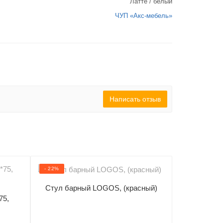
Латте / белый
ЧУП «Акс-мебель»
Написать отзыв
- 22%
- 26%
Стул барный LOGOS, (красный)
Ст
75,