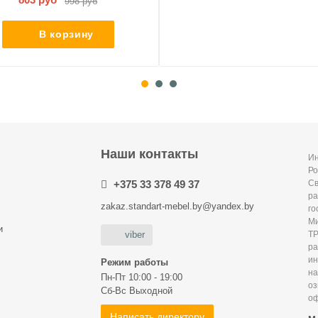
998 руб
В корзину
Наши контакты
Ин
Ро
+375 33 378 49 37
С
ра
zakaz.standart-mebel.by@yandex.by
го
Ми
и
Т
viber
р
и
Режим работы
на
Пн-Пт 10:00 - 19:00
оз
Сб-Вс Выходной
оф
Написать директору