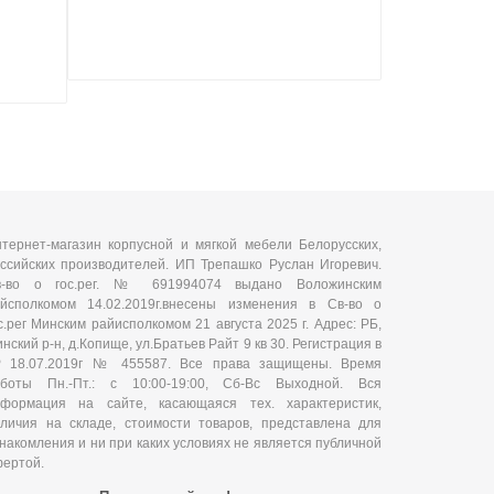
тернет-магазин корпусной и мягкой мебели Белорусских,
ссийских производителей. ИП Трепашко Руслан Игоревич.
в-во о гос.рег. № 691994074 выдано Воложинским
йсполкомом 14.02.2019г.внесены изменения в Св-во о
с.рег Минским райисполкомом 21 августа 2025 г. Адрес: РБ,
нский р-н, д.Копище, ул.Братьев Райт 9 кв 30. Регистрация в
Р 18.07.2019г № 455587. Все права защищены. Время
аботы Пн.-Пт.: с 10:00-19:00, Сб-Вс Выходной. Вся
нформация на сайте, касающаяся тех. характеристик,
личия на складе, стоимости товаров, представлена для
накомления и ни при каких условиях не является публичной
ертой.