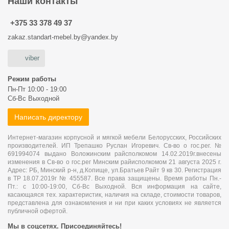
Наши контакты
+375 33 378 49 37
zakaz.standart-mebel.by@yandex.by
viber
Режим работы
Пн-Пт 10:00 - 19:00
Сб-Вс Выходной
Написать директору
Интернет-магазин корпусной и мягкой мебели Белорусских, Российских
производителей. ИП Трепашко Руслан Игоревич. Св-во о гос.рег. №
691994074 выдано Воложинским райсполкомом 14.02.2019г.внесены
изменения в Св-во о гос.рег Минским райисполкомом 21 августа 2025 г.
Адрес: РБ, Минский р-н, д.Копище, ул.Братьев Райт 9 кв 30. Регистрация
в ТР 18.07.2019г № 455587. Все права защищены. Время работы Пн.-
Пт.: с 10:00-19:00, Сб-Вс Выходной. Вся информация на сайте,
касающаяся тех. характеристик, наличия на складе, стоимости товаров,
представлена для ознакомления и ни при каких условиях не является
публичной офертой.
Мы в соцсетях. Присоединяйтесь!