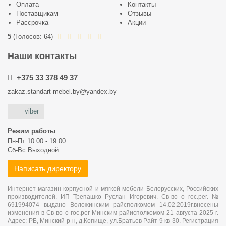
Оплата
Контакты
Поставщикам
Отзывы
Рассрочка
Акции
5
(
Голосов:
64
)
Наши контакты
+375 33 378 49 37
zakaz.standart-mebel.by@yandex.by
viber
Режим работы
Пн-Пт 10:00 - 19:00
Сб-Вс Выходной
Написать директору
Интернет-магазин корпусной и мягкой мебели Белорусских, Российских
производителей. ИП Трепашко Руслан Игоревич. Св-во о гос.рег. №
691994074 выдано Воложинским райсполкомом 14.02.2019г.внесены
изменения в Св-во о гос.рег Минским райисполкомом 21 августа 2025 г.
Адрес: РБ, Минский р-н, д.Копище, ул.Братьев Райт 9 кв 30. Регистрация