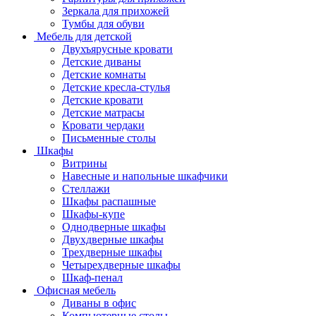
Зеркала для прихожей
Тумбы для обуви
Мебель для детской
Двухъярусные кровати
Детские диваны
Детские комнаты
Детские кресла-стулья
Детские кровати
Детские матрасы
Кровати чердаки
Письменные столы
Шкафы
Витрины
Навесные и напольные шкафчики
Стеллажи
Шкафы распашные
Шкафы-купе
Однодверные шкафы
Двухдверные шкафы
Трехдверные шкафы
Четырехдверные шкафы
Шкаф-пенал
Офисная мебель
Диваны в офис
Компьютерные столы