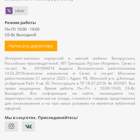
viber
Режим работы
Пн-Пт 10:00 - 19:00
Сб-Вс Выходной
Написать директору
Интернет-магазин корпусной и мягкой мебели Белорусских,
Российских производителей. ИП Трепашко Руслан Игоревич. Св-во о
гос.рег. № 691994074 выдано Воложинским райсполкомом
14.02.2019г.внесены изменения в Св-во о гос.рег Минским
райисполкомом 21 августа 2025 г. Адрес: РБ, Минский р-н, д.Копище,
ул.Братьев Райт 9 кв 30. Регистрация в ТР 18.07.2019г № 455587. Все
права защищены. Время работы Пн.-Пт.: с 10:00-19:00, Сб-Вс
Выходной. Вся информация на сайте, касающаяся тех.
характеристик, наличия на складе, стоимости товаров, представлена
для ознакомления и ни при каких условиях не является публичной
офертой.
Мы в соцсетях. Присоединяйтесь!