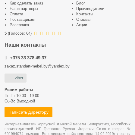
Как сделать заказ
Блог
Наши партнеры
Производители
Оплата
Контакты
Поставщикам
Отзывы
Рассрочка
Акции
5
(
Голосов:
64
)
Наши контакты
+375 33 378 49 37
zakaz.standart-mebel.by@yandex.by
viber
Режим работы
Пн-Пт 10:00 - 19:00
Сб-Вс Выходной
Написать директору
Интернет-магазин корпусной и мягкой мебели Белорусских, Российских
производителей. ИП Трепашко Руслан Игоревич. Св-во о гос.рег. №
691994074 выдано Воложинским райсполкомом 14.02.2019г.внесены