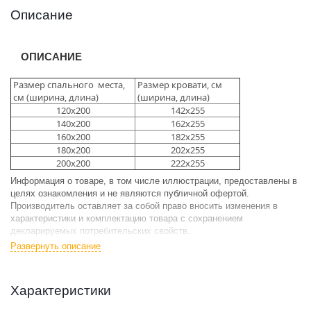
Описание
ОПИСАНИЕ
Размер спального места,
Размер кровати, см
см (ширина, длина)
(ширина, длина)
120х200
142х255
140х200
162х255
160х200
182х255
180х200
202х255
200х200
222х255
Информация о товаре, в том числе иллюстрации, предоставлены в
целях ознакомления и не являются публичной офертой.
Производитель оставляет за собой право вносить изменения в
характеристики и комплектацию товара с сохранением
декларируемых потребительских свойств.
Развернуть описание
Высота изголовья без ножек:
110 см.
Высота боковой царги:
30 см.
Характеристики
Толщина изголовья:
35 см.
Толщина передней царги:
16-17 см.