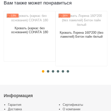
Вам также может понравиться
потребностей покупателя
и оплачивается дополнительно.
Изделие предполагает самостоятельную сборку заказчиком!
- 13%
- 26%
Кровать (каркас без
основания) СОНАТА 180
Кровать Лорена 160*200 (без
ламелей) Бетон пайн белый
Информация
Гарантия
Сертификаты
Доставка
О компании