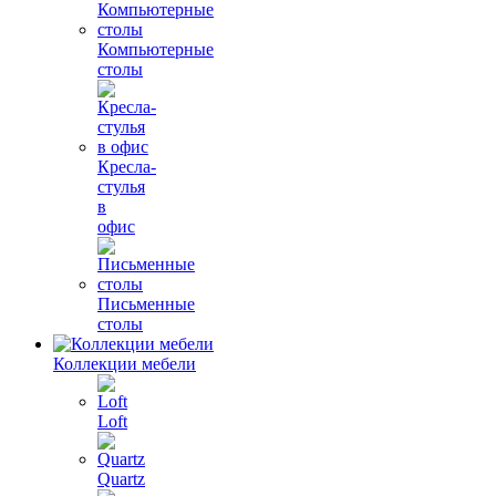
Компьютерные
столы
Кресла-
стулья
в
офис
Письменные
столы
Коллекции мебели
Loft
Quartz