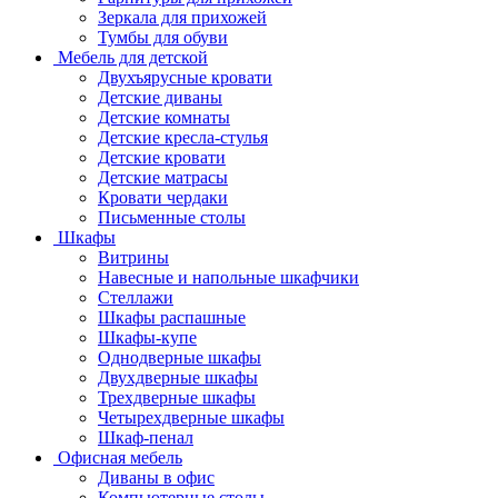
Зеркала для прихожей
Тумбы для обуви
Мебель для детской
Двухъярусные кровати
Детские диваны
Детские комнаты
Детские кресла-стулья
Детские кровати
Детские матрасы
Кровати чердаки
Письменные столы
Шкафы
Витрины
Навесные и напольные шкафчики
Стеллажи
Шкафы распашные
Шкафы-купе
Однодверные шкафы
Двухдверные шкафы
Трехдверные шкафы
Четырехдверные шкафы
Шкаф-пенал
Офисная мебель
Диваны в офис
Компьютерные столы