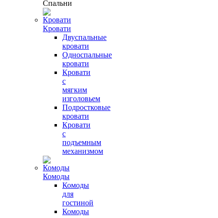
Спальни
Кровати
Двуспальные
кровати
Односпальные
кровати
Кровати
с
мягким
изголовьем
Подростковые
кровати
Кровати
с
подъемным
механизмом
Комоды
Комоды
для
гостиной
Комоды