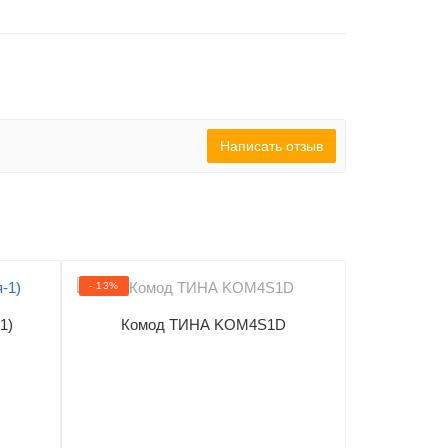
Написать отзыв
- 13%
- 26%
1)
Комод ТИНА KOM4S1D
Спальня Q
подъемным
1 2