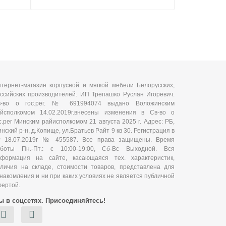
тернет-магазин корпусной и мягкой мебели Белорусских,
ссийских производителей. ИП Трепашко Руслан Игоревич.
в-во о гос.рег. № 691994074 выдано Воложинским
йсполкомом 14.02.2019г.внесены изменения в Св-во о
с.рег Минским райисполкомом 21 августа 2025 г. Адрес: РБ,
нский р-н, д.Копище, ул.Братьев Райт 9 кв 30. Регистрация в
Р 18.07.2019г № 455587. Все права защищены. Время
аботы Пн.-Пт.: с 10:00-19:00, Сб-Вс Выходной. Вся
нформация на сайте, касающаяся тех. характеристик,
личия на складе, стоимости товаров, представлена для
накомления и ни при каких условиях не является публичной
ертой.
ы в соцсетях. Присоединяйтесь!