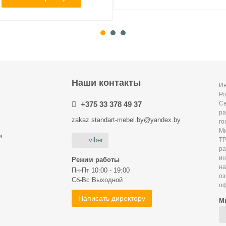
Наши контакты
Ин
Ро
+375 33 378 49 37
С
ра
zakaz.standart-mebel.by@yandex.by
го
Ми
и
Т
viber
р
и
Режим работы
на
Пн-Пт 10:00 - 19:00
оз
Сб-Вс Выходной
оф
Написать директору
М