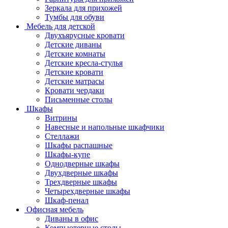
Зеркала для прихожей
Тумбы для обуви
Мебель для детской
Двухъярусные кровати
Детские диваны
Детские комнаты
Детские кресла-стулья
Детские кровати
Детские матрасы
Кровати чердаки
Письменные столы
Шкафы
Витрины
Навесные и напольные шкафчики
Стеллажи
Шкафы распашные
Шкафы-купе
Однодверные шкафы
Двухдверные шкафы
Трехдверные шкафы
Четырехдверные шкафы
Шкаф-пенал
Офисная мебель
Диваны в офис
Компьютерные столы