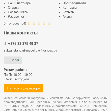
Наши партнеры
Производители
Оплата
Контакты
Поставщикам
Отзывы
Рассрочка
Акции
5
(
Голосов:
64
)
Наши контакты
+375 33 378 49 37
zakaz.standart-mebel.by@yandex.by
viber
Режим работы
Пн-Пт 10:00 - 19:00
Сб-Вс Выходной
Написать директору
Интернет-магазин корпусной и мягкой мебели Белорусских, Российских
производителей. ИП Трепашко Руслан Игоревич. Св-во о гос.рег. №
691994074 выдано Воложинским райсполкомом 14.02.2019г.внесены
изменения в Св-во о гос.рег Минским райисполкомом 21 августа 2025 г.