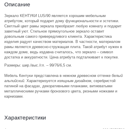
Описание
Зеркало КЕНТУКИ LUS/90 является хорошим мебельным
атрибутом, который подарит дому функциональности и эстетики.
Светлый цвет рамы зеркала преобразит любую комнату и подарит
заветный уют. Стильное прямоугольное зеркало оставит
довольным самого привередливого клиента. Характеристика
изделия радует качеством материалов. В частности, материалом
рамы является древесно-стружащая плита. Такой атрибут нужен в
каждом доме, ведь издавна считалось, что зеркало – символ
достатка и аккуратности. Цена атрибута подталкивает к покупке.
Размеры: шир./выс./гл. – 99/76/6,5 см.
Мебель Кентуки представлена в нежном древесном оттенке
белый
альпийский
. Характеризуется изящным дизайном, серебристой
патиной на фасадах, декоративными планками, витиеватыми
металлическими ручками бронзового цвета, резными ножками и
карнизами.
Характеристики