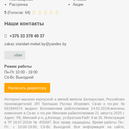
Рассрочка
Акции
5
(
Голосов:
64
)
Наши контакты
+375 33 378 49 37
zakaz.standart-mebel.by@yandex.by
viber
Режим работы
Пн-Пт 10:00 - 19:00
Сб-Вс Выходной
Написать директору
Интернет-магазин корпусной и мягкой мебели Белорусских, Российских
производителей. ИП Трепашко Руслан Игоревич. Св-во о гос.рег. №
691994074 выдано Воложинским райсполкомом 14.02.2019г.внесены
изменения в Св-во о гос.рег Минским райисполкомом 21 августа 2025 г.
Адрес: РБ, Минский р-н, д.Копище, ул.Братьев Райт 9 кв 30. Регистрация
в ТР 18.07.2019г № 455587. Все права защищены. Время работы Пн.-
Пт.: с 10:00-19:00, Сб-Вс Выходной. Вся информация на сайте,