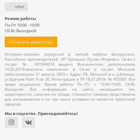
viber
Режим работы
Пн-Пт 10:00 - 19:00
Сб-Вс Выходной
Написать директору
Интернет-магазин корпусной и мягкой мебели Белорусских,
Российских производителей. ИП Трепашко Руслан Игоревич. Св-во о
гос.рег. № 691994074 выдано Воложинским райсполкомом
14.02.2019г.внесены изменения в Св-во о гос.рег Минским
райисполкомом 21 августа 2025 г. Адрес: РБ, Минский р-н, д.Копище,
ул.Братьев Райт 9 кв 30. Регистрация в ТР 18.07.2019г № 455587. Все
права защищены. Время работы Пн.-Пт.: с 10:00-19:00, Сб-Вс
Выходной. Вся информация на сайте, касающаяся тех.
характеристик, наличия на складе, стоимости товаров, представлена
для ознакомления и ни при каких условиях не является публичной
офертой.
Мы в соцсетях. Присоединяйтесь!