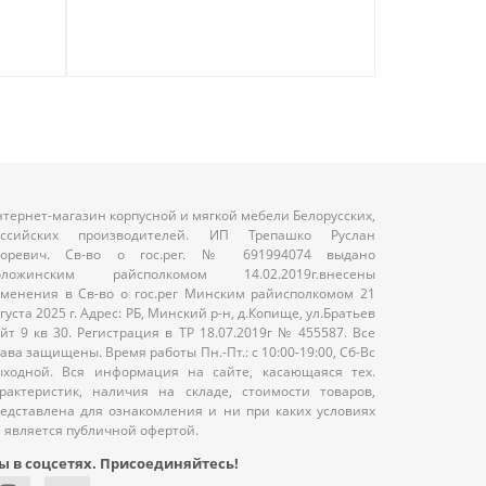
тернет-магазин корпусной и мягкой мебели Белорусских,
оссийских производителей. ИП Трепашко Руслан
горевич. Св-во о гос.рег. № 691994074 выдано
оложинским райсполкомом 14.02.2019г.внесены
менения в Св-во о гос.рег Минским райисполкомом 21
густа 2025 г. Адрес: РБ, Минский р-н, д.Копище, ул.Братьев
йт 9 кв 30. Регистрация в ТР 18.07.2019г № 455587. Все
ава защищены. Время работы Пн.-Пт.: с 10:00-19:00, Сб-Вс
ыходной. Вся информация на сайте, касающаяся тех.
рактеристик, наличия на складе, стоимости товаров,
едставлена для ознакомления и ни при каких условиях
 является публичной офертой.
ы в соцсетях. Присоединяйтесь!