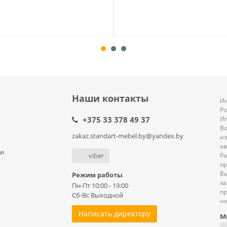
Наши контакты
Ин
Р
+375 33 378 49 37
И
В
zakaz.standart-mebel.by@yandex.by
из
ав
ли
viber
Ра
пр
В
Режим работы
ха
Пн-Пт 10:00 - 19:00
пр
Сб-Вс Выходной
не
Написать директору
М