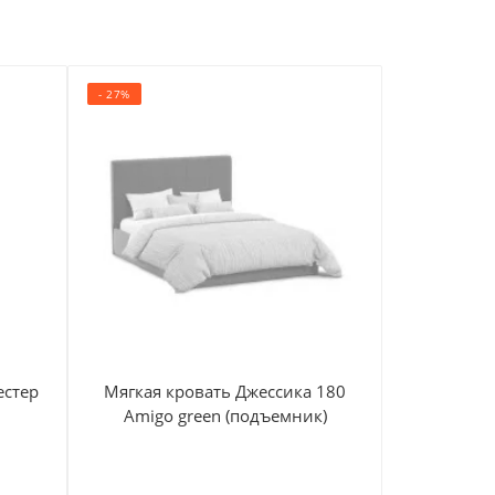
- 27%
- -864900%
естер
Мягкая кровать Джессика 180
Диван т
Amigo green (подъемник)