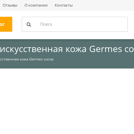
Отзывы
О компании
Контакты
ог
искусственная кожа Germes c
усственная кожа Germes cocoa