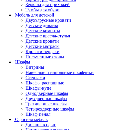
Зеркала для прихожей
Тумбы для обуви
Мебель для детской
Двухъярусные кровати
Детские диваны
Детские комнаты
Детские кресла-стулья
Детские кровати
Детские матрасы
Кровати чердаки
Письменные столы
Шкафы
Витрины
Навесные и напольные шкафчики
Стеллажи
Шкафы распашные
Шкафы-купе
Однодверные шкафы
Двухдверные шкафы
Трехдверные шкафы
Четырехдверные шкафы
Шкаф-пенал
Офисная мебель
Диваны в офис
Компьютерные столы