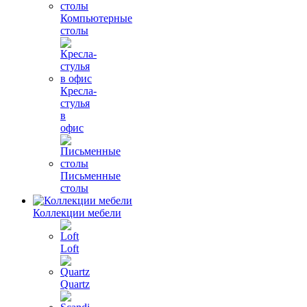
Компьютерные
столы
Кресла-
стулья
в
офис
Письменные
столы
Коллекции мебели
Loft
Quartz