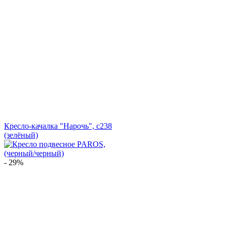
Кресло-качалка "Нарочь", с238
(зелёный)
- 29%