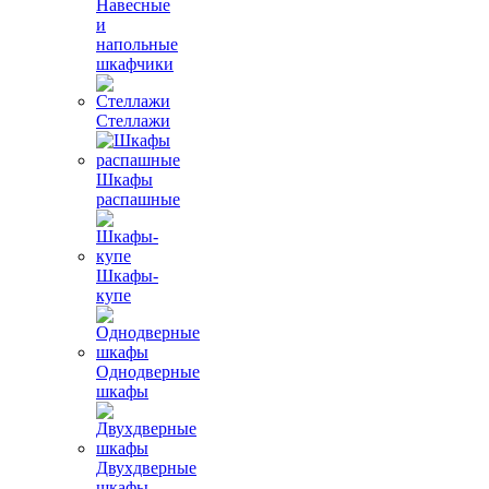
Навесные
и
напольные
шкафчики
Стеллажи
Шкафы
распашные
Шкафы-
купе
Однодверные
шкафы
Двухдверные
шкафы