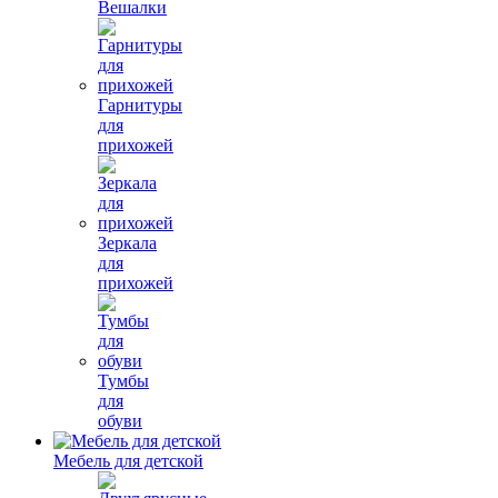
Вешалки
Гарнитуры
для
прихожей
Зеркала
для
прихожей
Тумбы
для
обуви
Мебель для детской