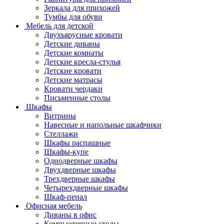
Зеркала для прихожей
Тумбы для обуви
Мебель для детской
Двухъярусные кровати
Детские диваны
Детские комнаты
Детские кресла-стулья
Детские кровати
Детские матрасы
Кровати чердаки
Письменные столы
Шкафы
Витрины
Навесные и напольные шкафчики
Стеллажи
Шкафы распашные
Шкафы-купе
Однодверные шкафы
Двухдверные шкафы
Трехдверные шкафы
Четырехдверные шкафы
Шкаф-пенал
Офисная мебель
Диваны в офис
Компьютерные столы