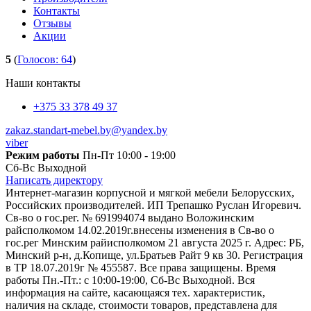
Контакты
Отзывы
Акции
5
(
Голосов:
64
)
Наши контакты
+375 33 378 49 37
zakaz.standart-mebel.by@yandex.by
viber
Режим работы
Пн-Пт 10:00 - 19:00
Сб-Вс Выходной
Написать директору
Интернет-магазин корпусной и мягкой мебели Белорусских,
Российских производителей. ИП Трепашко Руслан Игоревич.
Св-во о гос.рег. № 691994074 выдано Воложинским
райсполкомом 14.02.2019г.внесены изменения в Св-во о
гос.рег Минским райисполкомом 21 августа 2025 г. Адрес: РБ,
Минский р-н, д.Копище, ул.Братьев Райт 9 кв 30. Регистрация
в ТР 18.07.2019г № 455587. Все права защищены. Время
работы Пн.-Пт.: с 10:00-19:00, Сб-Вс Выходной. Вся
информация на сайте, касающаяся тех. характеристик,
наличия на складе, стоимости товаров, представлена для