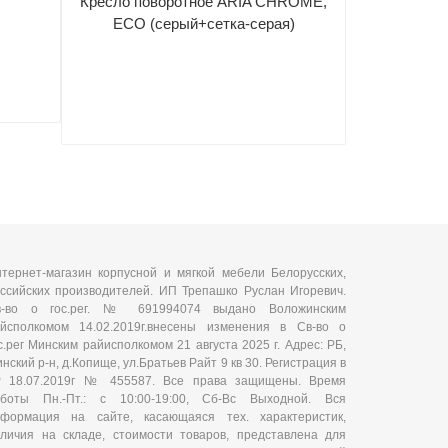
Кресло поворотное ARIA CHROME,
NEW
ECO (серый+сетка-серая)
тернет-магазин корпусной и мягкой мебели Белорусских,
ссийских производителей. ИП Трепашко Руслан Игоревич.
в-во о гос.рег. № 691994074 выдано Воложинским
йсполкомом 14.02.2019г.внесены изменения в Св-во о
с.рег Минским райисполкомом 21 августа 2025 г. Адрес: РБ,
нский р-н, д.Копище, ул.Братьев Райт 9 кв 30. Регистрация в
Р 18.07.2019г № 455587. Все права защищены. Время
аботы Пн.-Пт.: с 10:00-19:00, Сб-Вс Выходной. Вся
нформация на сайте, касающаяся тех. характеристик,
личия на складе, стоимости товаров, представлена для