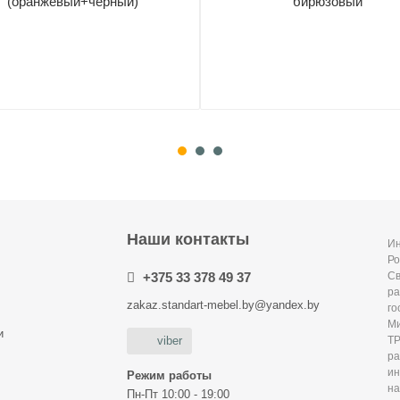
(оранжевый+черный)
бирюзовый
Наши контакты
Ин
Ро
+375 33 378 49 37
С
ра
zakaz.standart-mebel.by@yandex.by
го
Ми
и
Т
viber
р
и
Режим работы
на
Пн-Пт 10:00 - 19:00