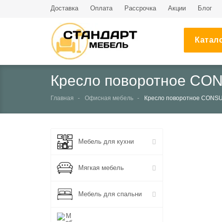
Доставка
Оплата
Рассрочка
Акции
Блог
Катал
Кресло поворотное CON
Главная
Офисная мебель
Кресло поворотное CONSU
НЕТ В НАЛИЧИИ
Мебель для кухни
Мягкая мебель
Мебель для спальни