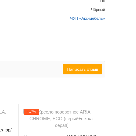
Tilt
Чёрный
ЧУП «Акс-мебель»
Написать отзыв
- 17%
- 23%
елюр/
Кресло п