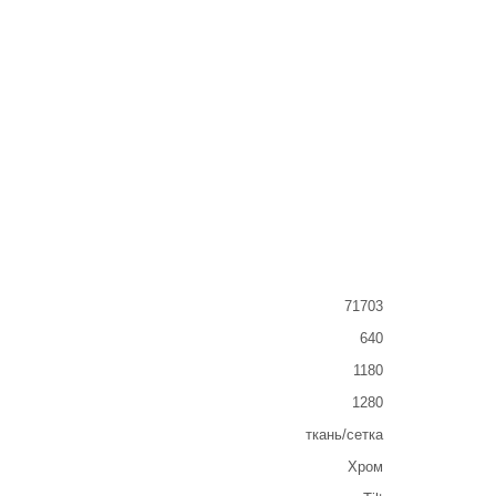
71703
640
1180
1280
ткань/сетка
Хром