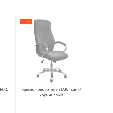
- 17%
- 23%
ECO,
Кресло поворотное STAR, ткань/
Кресло 
коричневый
же