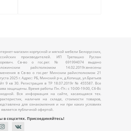
тернет-магазин корпусной и мягкой мебели Белорусских,
оссийских производителей. ИП Трепашко Руслан
горевич. Св-во о гос.рег. № 691994074 выдано
оложинским райсполкомом 14.02.2019г.внесены
менения в Св-во о гос.рег Минским райисполкомом 21
густа 2025 г. Адрес: РБ, Минский р-н, д.Копище, ул.Братьев
йт 9 кв 30. Регистрация в ТР 18.07.2019г № 455587. Все
ава защищены. Время работы Пн.-Пт.: с 10:00-19:00, Сб-Вс
ыходной. Вся информация на сайте, касающаяся тех.
рактеристик, наличия на складе, стоимости товаров,
едставлена для ознакомления и ни при каких условиях
 является публичной офертой.
ы в соцсетях. Присоединяйтесь!