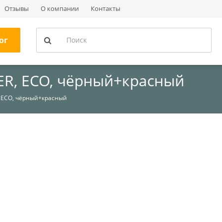
Отзывы
О компании
Контакты
ог
ER, ECO, чёрный+красный
, ECO, чёрный+красный