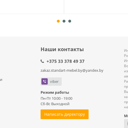
Наши контакты
Ин
Р
+375 33 378 49 37
И
В
zakaz.standart-mebel.by@yandex.by
из
ав
ли
viber
Ра
пр
В
Режим работы
ха
Пн-Пт 10:00 - 19:00
пр
Сб-Вс Выходной
не
Написать директору
М