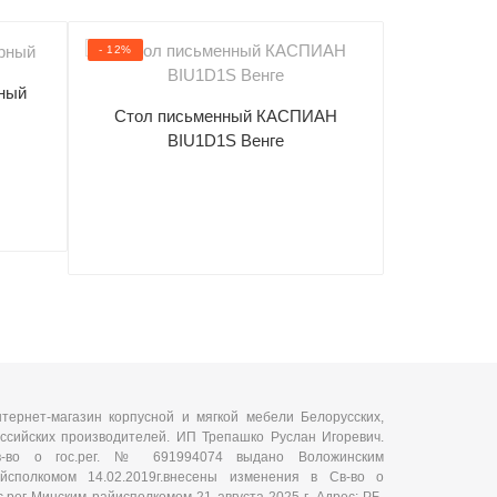
- 12%
- 17%
ный
Стол письменный КАСПИАН
Кресло пов
BIU1D1S Венге
07, (
тернет-магазин корпусной и мягкой мебели Белорусских,
ссийских производителей. ИП Трепашко Руслан Игоревич.
в-во о гос.рег. № 691994074 выдано Воложинским
йсполкомом 14.02.2019г.внесены изменения в Св-во о