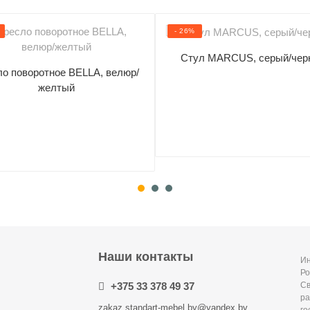
- 26%
Стул MARCUS, серый/чер
ло поворотное BELLA, велюр/
желтый
Наши контакты
Ин
Ро
+375 33 378 49 37
С
ра
zakaz.standart-mebel.by@yandex.by