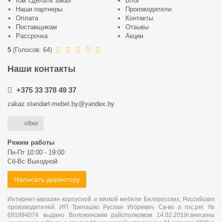
Как сделать заказ
Блог
Наши партнеры
Производители
Оплата
Контакты
Поставщикам
Отзывы
Рассрочка
Акции
5
(
Голосов:
64
)
Наши контакты
+375 33 378 49 37
zakaz.standart-mebel.by@yandex.by
viber
Режим работы
Пн-Пт 10:00 - 19:00
Сб-Вс Выходной
Написать директору
Интернет-магазин корпусной и мягкой мебели Белорусских, Российских
производителей. ИП Трепашко Руслан Игоревич. Св-во о гос.рег. №
691994074 выдано Воложинским райсполкомом 14.02.2019г.внесены