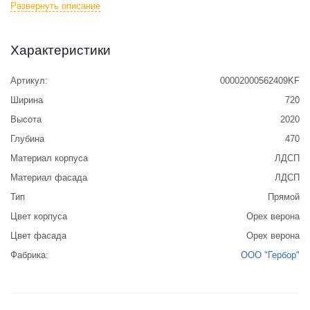
Развернуть описание
улучшить показатели собственного комфорта и организованного
хранения вещей.
Характеристики
Артикул:
00002000562409KF
Ширина
720
Высота
2020
Глубина
470
Материал корпуса
ЛДСП
Материал фасада
ЛДСП
Тип
Прямой
Цвет корпуса
Орех верона
Цвет фасада
Орех верона
Фабрика:
ООО "Гербор"