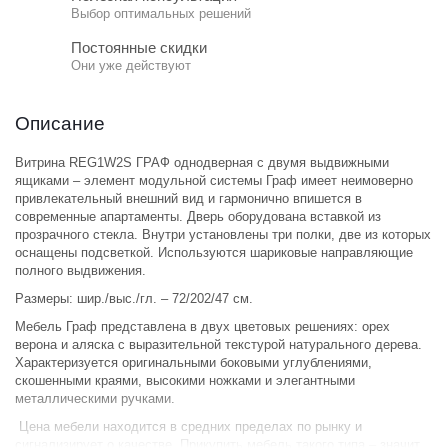
Выбор оптимальных решений
Постоянные скидки
Они уже действуют
Описание
Витрина REG1W2S ГРАФ однодверная с двумя выдвижными
ящиками – элемент модульной системы Граф имеет неимоверно
привлекательный внешний вид и гармонично впишется в
современные апартаменты. Дверь оборудована вставкой из
прозрачного стекла. Внутри установлены три полки, две из которых
оснащены подсветкой. Используются шариковые направляющие
полного выдвижения.
Размеры: шир./выс./гл. – 72/202/47 см.
Мебель Граф представлена в двух цветовых решениях: орех
верона и аляска с выразительной текстурой натурального дерева.
Характеризуется оригинальными боковыми углублениями,
скошенными краями, высокими ножками и элегантными
металлическими ручками.
Цена мебели находится в средних пределах по рынку и
сигнализирует о качестве. Прикупить мебель такого типа – значит