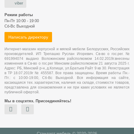
viber
Режим работы
Пн-Пт 10:00 - 19:00
Сб-Вс Выходной
Написать директору
Интернет-магазин корпусной и мягкой мебели Белорусских, Российских
производителей. ИП Трепашко Руслан Игоревич. Св-во о гос.рег. №
691994074 выдано Воложинским райсполкомом 14.02.2019г.внесены
изменения в Св-во о гос.рег Минским райисполкомом 21 августа 2025 г.
Адрес: РБ, Минский р-н, д.Копище, ул.Братьев Райт 9 кв 30. Регистрация
в ТР 18.07.2019г № 455587. Все права защищены. Время работы Пн.-
Пт.: с 10:00-19:00, Сб-Вс Выходной. Вся информация на сайте,
касающаяся тех. характеристик, наличия на складе, стоимости товаров,
представлена для ознакомления и ни при каких условиях не является
публичной офертой.
Мы в соцсетях. Присоединяйтесь!
Стандарт мебель © 2020-2026