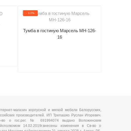
- 13%
- 9%
D
Тумба в гостиную Марсель МН-126-
Полка-Вит
16
тернет-магазин корпусной и мягкой мебели Белорусских,
ссийских производителей. ИП Трепашко Руслан Игоревич.
в-во о гос.рег. № 691994074 выдано Воложинским
йсполкомом 14.02.2019г.внесены изменения в Св-во о