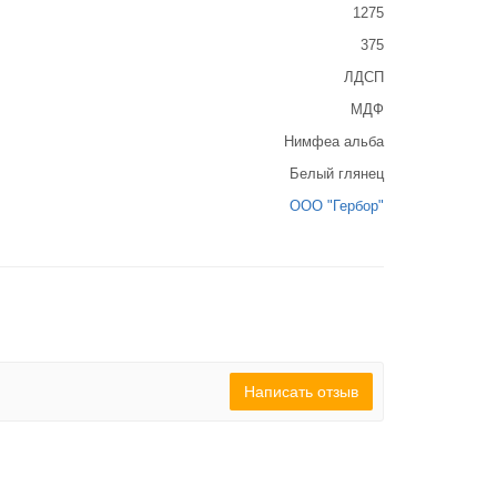
1275
375
ЛДСП
МДФ
Нимфеа альба
Белый глянец
ООО "Гербор"
Написать отзыв