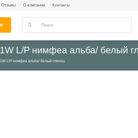
Отзывы
О компании
Контакты
ог
W L/P нимфеа альба/ белый г
W L/P нимфеа альба/ белый глянец