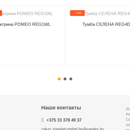
- 13%
итрина РОМЕО REG1WL
Тумба СЕЛЕНА REG4
Наши контакты
Ин
Ро
+375 33 378 49 37
С
ра
zakaz.standart-mebel.by@yandex.by