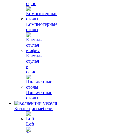
офис
Компьютерные
столы
Кресла-
стулья
в
офис
Письменные
столы
Коллекции мебели
Loft