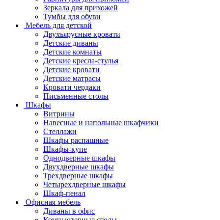
Зеркала для прихожей
Тумбы для обуви
Мебель для детской
Двухъярусные кровати
Детские диваны
Детские комнаты
Детские кресла-стулья
Детские кровати
Детские матрасы
Кровати чердаки
Письменные столы
Шкафы
Витрины
Навесные и напольные шкафчики
Стеллажи
Шкафы распашные
Шкафы-купе
Однодверные шкафы
Двухдверные шкафы
Трехдверные шкафы
Четырехдверные шкафы
Шкаф-пенал
Офисная мебель
Диваны в офис
Компьютерные столы