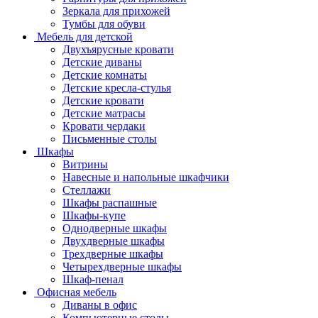
Зеркала для прихожей
Тумбы для обуви
Мебель для детской
Двухъярусные кровати
Детские диваны
Детские комнаты
Детские кресла-стулья
Детские кровати
Детские матрасы
Кровати чердаки
Письменные столы
Шкафы
Витрины
Навесные и напольные шкафчики
Стеллажи
Шкафы распашные
Шкафы-купе
Однодверные шкафы
Двухдверные шкафы
Трехдверные шкафы
Четырехдверные шкафы
Шкаф-пенал
Офисная мебель
Диваны в офис
Компьютерные столы