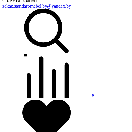
Сб-Вс Выходной
zakaz.standart-mebel.by@yandex.by
0