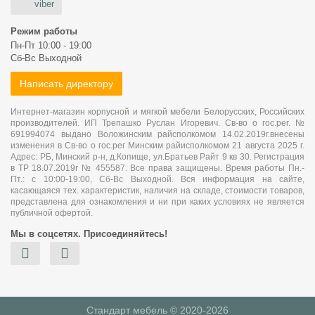
viber
Режим работы
Пн-Пт 10:00 - 19:00
Сб-Вс Выходной
Написать директору
Интернет-магазин корпусной и мягкой мебели Белорусских, Российских
производителей. ИП Трепашко Руслан Игоревич. Св-во о гос.рег. №
691994074 выдано Воложинским райсполкомом 14.02.2019г.внесены
изменения в Св-во о гос.рег Минским райисполкомом 21 августа 2025 г.
Адрес: РБ, Минский р-н, д.Копище, ул.Братьев Райт 9 кв 30. Регистрация
в ТР 18.07.2019г № 455587. Все права защищены. Время работы Пн.-
Пт.: с 10:00-19:00, Сб-Вс Выходной. Вся информация на сайте,
касающаяся тех. характеристик, наличия на складе, стоимости товаров,
представлена для ознакомления и ни при каких условиях не является
публичной офертой.
Мы в соцсетях. Присоединяйтесь!
Стандарт мебель © 2020-2026