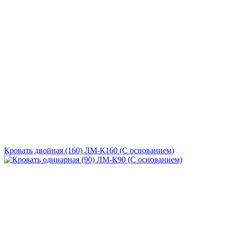
Кровать двойная (160) ЛМ-К160 (С основанием)