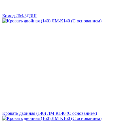
Комод ЛМ-3Д3Ш
Кровать двойная (140) ЛМ-К140 (С основанием)