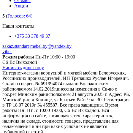
Отзывы
Акции
5
(
Голосов:
64
)
Наши контакты
+375 33 378 49 37
zakaz.standart-mebel.by@yandex.by
viber
Режим работы
Пн-Пт 10:00 - 19:00
Сб-Вс Выходной
Написать директору
Интернет-магазин корпусной и мягкой мебели Белорусских,
Российских производителей. ИП Трепашко Руслан Игоревич.
Св-во о гос.рег. № 691994074 выдано Воложинским
райсполкомом 14.02.2019г.внесены изменения в Св-во о
гос.рег Минским райисполкомом 21 августа 2025 г. Адрес: РБ,
Минский р-н, д.Копище, ул.Братьев Райт 9 кв 30. Регистрация
в ТР 18.07.2019г № 455587. Все права защищены. Время
работы Пн.-Пт.: с 10:00-19:00, Сб-Вс Выходной. Вся
информация на сайте, касающаяся тех. характеристик,
наличия на складе, стоимости товаров, представлена для
ознакомления и ни при каких условиях не является
публичной офертой.