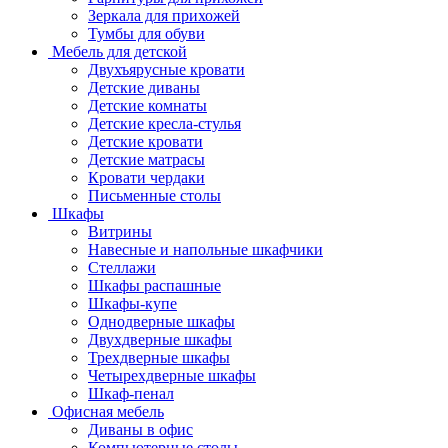
Зеркала для прихожей
Тумбы для обуви
Мебель для детской
Двухъярусные кровати
Детские диваны
Детские комнаты
Детские кресла-стулья
Детские кровати
Детские матрасы
Кровати чердаки
Письменные столы
Шкафы
Витрины
Навесные и напольные шкафчики
Стеллажи
Шкафы распашные
Шкафы-купе
Однодверные шкафы
Двухдверные шкафы
Трехдверные шкафы
Четырехдверные шкафы
Шкаф-пенал
Офисная мебель
Диваны в офис
Компьютерные столы