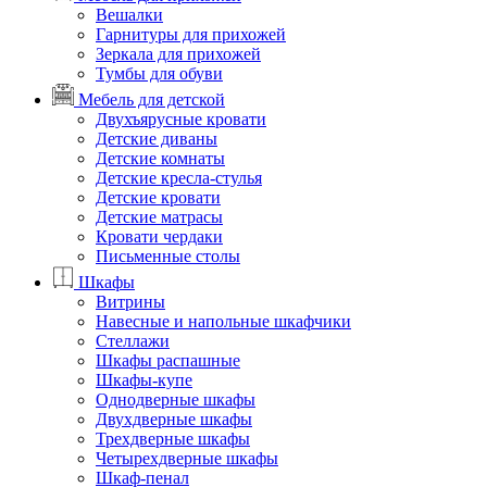
Вешалки
Гарнитуры для прихожей
Зеркала для прихожей
Тумбы для обуви
Мебель для детской
Двухъярусные кровати
Детские диваны
Детские комнаты
Детские кресла-стулья
Детские кровати
Детские матрасы
Кровати чердаки
Письменные столы
Шкафы
Витрины
Навесные и напольные шкафчики
Стеллажи
Шкафы распашные
Шкафы-купе
Однодверные шкафы
Двухдверные шкафы
Трехдверные шкафы
Четырехдверные шкафы
Шкаф-пенал