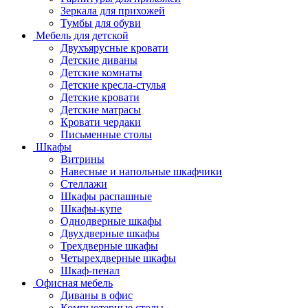
Зеркала для прихожей
Тумбы для обуви
Мебель для детской
Двухъярусные кровати
Детские диваны
Детские комнаты
Детские кресла-стулья
Детские кровати
Детские матрасы
Кровати чердаки
Письменные столы
Шкафы
Витрины
Навесные и напольные шкафчики
Стеллажи
Шкафы распашные
Шкафы-купе
Однодверные шкафы
Двухдверные шкафы
Трехдверные шкафы
Четырехдверные шкафы
Шкаф-пенал
Офисная мебель
Диваны в офис
Компьютерные столы