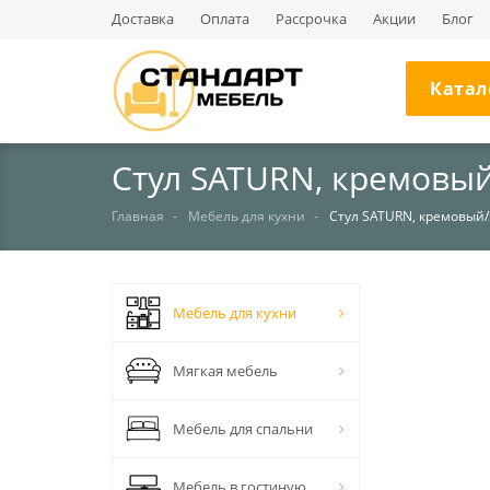
Доставка
Оплата
Рассрочка
Акции
Блог
Катал
Стул SATURN, кремовы
Главная
Мебель для кухни
Стул SATURN, кремовый
НЕТ В НАЛИЧИИ
Мебель для кухни
Мягкая мебель
Мебель для спальни
Мебель в гостиную