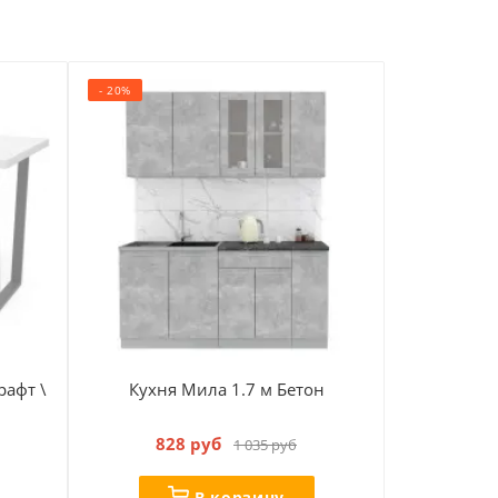
- 20%
- 26%
рафт \
Кухня Мила 1.7 м Бетон
Стул бар
828 руб
1 035 руб
В корзину