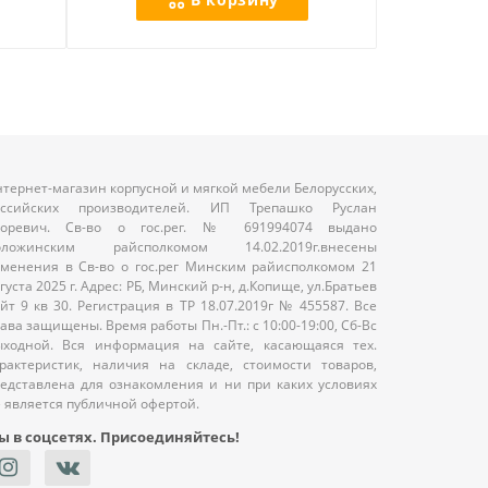
тернет-магазин корпусной и мягкой мебели Белорусских,
оссийских производителей. ИП Трепашко Руслан
горевич. Св-во о гос.рег. № 691994074 выдано
оложинским райсполкомом 14.02.2019г.внесены
менения в Св-во о гос.рег Минским райисполкомом 21
густа 2025 г. Адрес: РБ, Минский р-н, д.Копище, ул.Братьев
йт 9 кв 30. Регистрация в ТР 18.07.2019г № 455587. Все
ава защищены. Время работы Пн.-Пт.: с 10:00-19:00, Сб-Вс
ыходной. Вся информация на сайте, касающаяся тех.
рактеристик, наличия на складе, стоимости товаров,
едставлена для ознакомления и ни при каких условиях
 является публичной офертой.
ы в соцсетях. Присоединяйтесь!