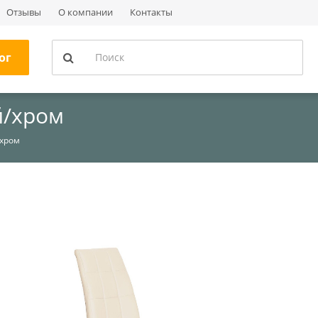
Отзывы
О компании
Контакты
ог
й/хром
/хром