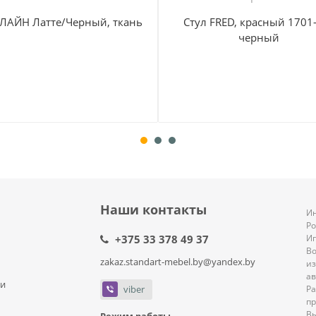
 ЛАЙН Латте/Черный, ткань
Стул FRED, красный 1701
черный
Наши контакты
Ин
Р
+375 33 378 49 37
И
В
zakaz.standart-mebel.by@yandex.by
из
ав
ли
viber
Ра
пр
В