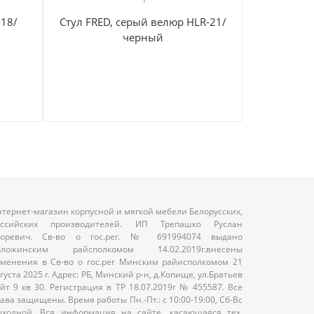
-18/
Стул FRED, серый велюр HLR-21/
Кресло CO
черный
тем.-сер
тернет-магазин корпусной и мягкой мебели Белорусских,
оссийских производителей. ИП Трепашко Руслан
горевич. Св-во о гос.рег. № 691994074 выдано
оложинским райсполкомом 14.02.2019г.внесены
менения в Св-во о гос.рег Минским райисполкомом 21
густа 2025 г. Адрес: РБ, Минский р-н, д.Копище, ул.Братьев
йт 9 кв 30. Регистрация в ТР 18.07.2019г № 455587. Все
ава защищены. Время работы Пн.-Пт.: с 10:00-19:00, Сб-Вс
ыходной. Вся информация на сайте, касающаяся тех.