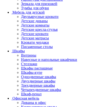
Зеркала для прихожей
Тумбы для обуви
Мебель для детской
Двухъярусные кровати
Детские диваны
Детские комнаты
Детские кресла-стулья
Детские кровати
Детские матрасы
Кровати чердаки
Письменные столы
Шкафы
Витрины
Навесные и напольные шкафчики
Стеллажи
Шкафы распашные
Шкафы-купе
Однодверные шкафы
Двухдверные шкафы
Трехдверные шкафы
Четырехдверные шкафы
Шкаф-пенал
Офисная мебель
Диваны в офис
Компьютерные столы