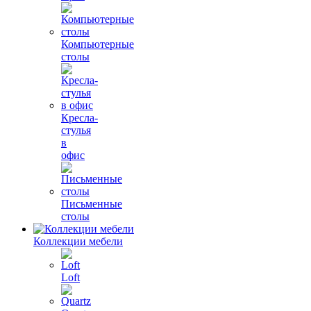
Компьютерные
столы
Кресла-
стулья
в
офис
Письменные
столы
Коллекции мебели
Loft