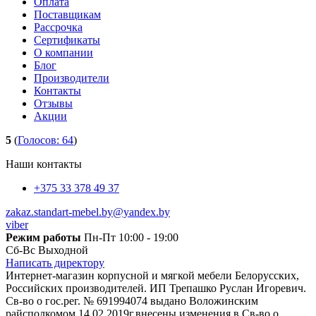
Оплата
Поставщикам
Рассрочка
Сертификаты
О компании
Блог
Производители
Контакты
Отзывы
Акции
5
(
Голосов:
64
)
Наши контакты
+375 33 378 49 37
zakaz.standart-mebel.by@yandex.by
viber
Режим работы
Пн-Пт 10:00 - 19:00
Сб-Вс Выходной
Написать директору
Интернет-магазин корпусной и мягкой мебели Белорусских,
Российских производителей. ИП Трепашко Руслан Игоревич.
Св-во о гос.рег. № 691994074 выдано Воложинским
райсполкомом 14.02.2019г.внесены изменения в Св-во о