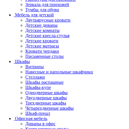
Зеркала для прихожей
Тумбы для обуви
Мебель для детской
Двухъярусные кровати
Детские диваны
Детские комнаты
Детские кресла-стулья
Детские кровати
Детские матрасы
Кровати чердаки
Письменные столы
Шкафы
Витрины
Навесные и напольные шкафчики
Стеллажи
Шкафы распашные
Шкафы-купе
Однодверные шкафы
Двухдверные шкафы
Трехдверные шкафы
Четырехдверные шкафы
Шкаф-пенал
Офисная мебель
Диваны в офис
Компьютерные столы